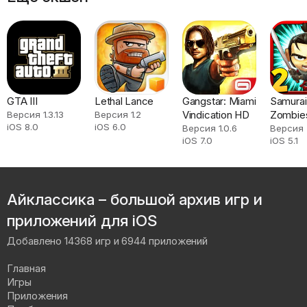
GTA III
Lethal Lance
Gangstar: Miami
Samurai
Vindication HD
Zombie
Версия 1.3.13
Версия 1.2
iOS 8.0
iOS 6.0
Defens
Версия 1.0.6
Версия
iOS 7.0
iOS 5.1
Айклассика – большой архив игр и
приложений для iOS
Добавлено 14368 игр и 6944 приложений
Главная
Игры
Приложения