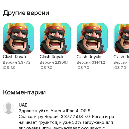
Другие версии
Clash Royale
Clash Royale
Clash Royale
Clash R
Версия 3.377.2
Версия 2.1306.1
Версия 3.1441.2
Версия 3
iOS 7.0
iOS 7.0
iOS 7.0
iOS 7.0
Комментарии
UAE
Здравствуйте. У меня IPad 4 IOS 8.
Скачал игру Версия 3.377.2 iOS 7.0. Когда игра
начинает грузится, и уже 50% загружено для
включения игры, выскакивает окошечко с