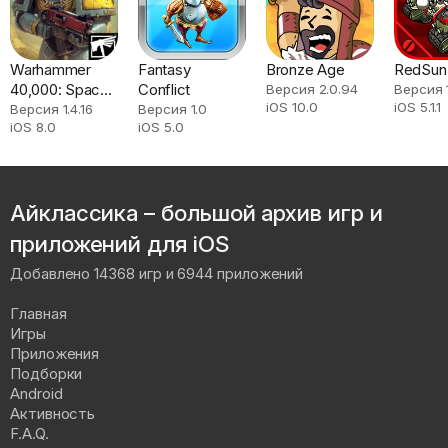
Warhammer
Fantasy
Bronze Age
RedSun
40,000: Space
Conflict
Версия 2.0.94
Версия 
iOS 10.0
iOS 5.1.1
Wolf
Версия 1.4.16
Версия 1.0
iOS 8.0
iOS 5.0
Айклассика – большой архив игр и
приложений для iOS
Добавлено 14368 игр и 6944 приложений
Главная
Игры
Приложения
Подборки
Android
Активность
F.A.Q.