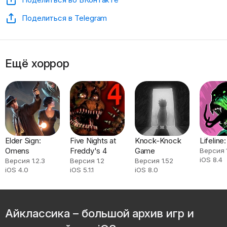
Поделиться в Telegram
Ещё хоррор
Elder Sign:
Five Nights at
Knock-Knock
Lifeline:
Omens
Freddy's 4
Game
Версия 
iOS 8.4
Версия 1.2.3
Версия 1.2
Версия 1.52
iOS 4.0
iOS 5.1.1
iOS 8.0
Айклассика – большой архив игр и