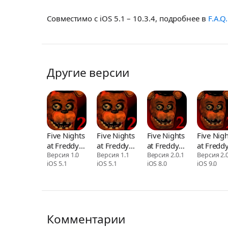
Совместимо с iOS 5.1 – 10.3.4, подробнее в
F.A.Q.
Другие версии
Five Nights
Five Nights
Five Nights
Five Nigh
at Freddy's
at Freddy's
at Freddy's
at Freddy
2
Версия 1.0
2
Версия 1.1
2
Версия 2.0.1
2
Версия 2.0
iOS 5.1
iOS 5.1
iOS 8.0
iOS 9.0
Комментарии