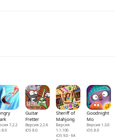
ngry
Guitar
Sheriff of
Goodnight
ark
Fretter
Mahjong
Mo
рсия 7.2.2
Версия 2.2.6
Версия
Версия 1.3.0
 8.0
iOS 8.0
1.1.100
iOS 8.0
iOS 9.0 · 64