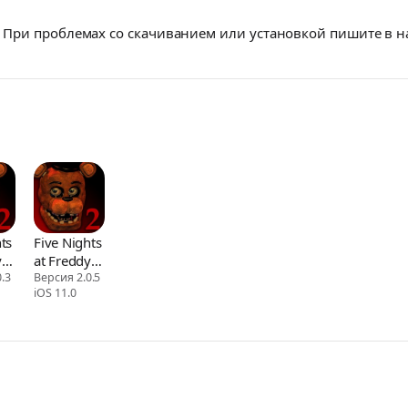
При проблемах со скачиванием или установкой пишите в 
ts
Five Nights
's
at Freddy's
.3
2
Версия 2.0.5
iOS 11.0