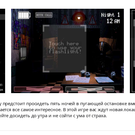
у предстоит просидеть пять ночей в пугающей остановке вм
ается все самое интересное. В этой игре вас ждут новая лок
те досидеть до утра и не сойти с ума от страха.