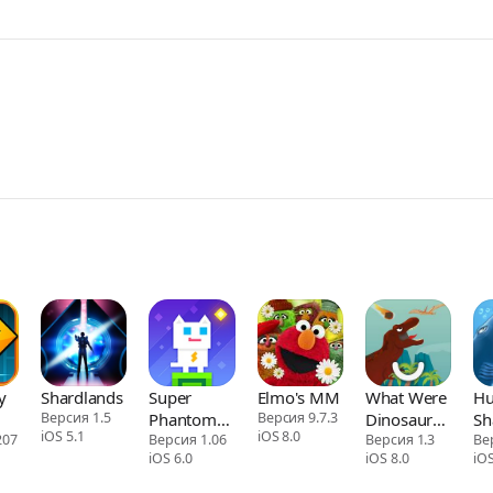
y
Shardlands
Super
Elmo's MM
What Were
Hu
Версия 1.5
Phantom
Версия 9.7.3
Dinosaurs
Sh
iOS 5.1
iOS 8.0
207
Cat - Be a
Версия 1.06
Like?
Версия 1.3
Ве
iOS 6.0
iOS 8.0
iOS
jumping
bro.