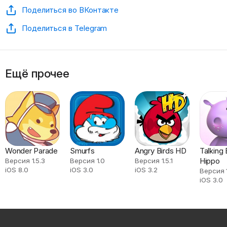
Поделиться во ВКонтакте
Поделиться в Telegram
Ещё прочее
Wonder Parade
Smurfs
Angry Birds HD
Talking
Hippo
Версия 1.5.3
Версия 1.0
Версия 1.5.1
iOS 8.0
iOS 3.0
iOS 3.2
Версия 1
iOS 3.0