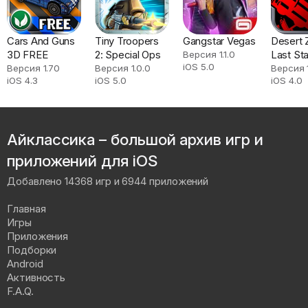
Cars And Guns
Tiny Troopers
Gangstar Vegas
Desert
3D FREE
2: Special Ops
Last St
Версия 1.1.0
iOS 5.0
Версия 1.70
Версия 1.0.0
Версия 1
iOS 4.3
iOS 5.0
iOS 4.0
Айклассика – большой архив игр и
приложений для iOS
Добавлено 14368 игр и 6944 приложений
Главная
Игры
Приложения
Подборки
Android
Активность
F.A.Q.