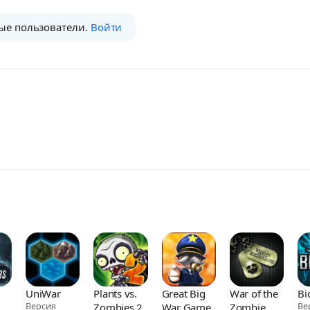
ые пользователи.
Войти
UniWar
Plants vs.
Great Big
War of the
Bi
Версия
Zombies 2
War Game
Zombie
Ве