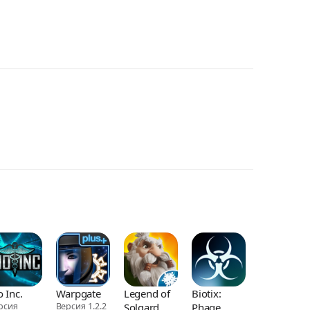
o Inc.
Warpgate
Legend of
Biotix:
рсия
Версия 1.2.2
Solgard
Phage