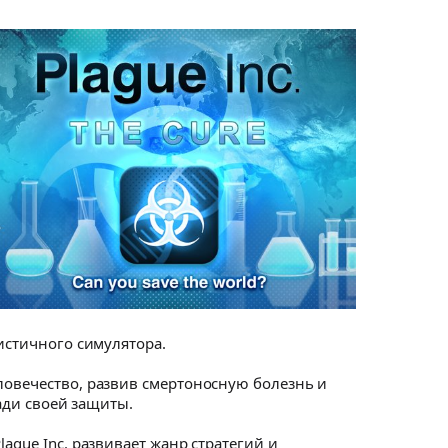
листичного симулятора.
ловечество, развив смертоносную болезнь и
ради своей защиты.
ague Inc. развивает жанр стратегий и