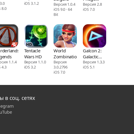
3.0
iOS 3.1.2
Версия 1.0.4
Genesis
Версия 2.8
 8.0
iOS 9.0 · 64
iOS 7.0
Bit
rderlands
Tentacle
World
Galcon 2:
gends
Wars HD
Zombination
Galactic
рсия 1.1.4
Версия 1.1.0
Версия
Conquest
Версия 1.3.3
 4.3
iOS 3.2
3.0.2796
iOS 5.1
iOS 7.0
ы в соц. сетях
legram
uTube