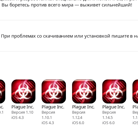
 Вы боретесь против всего мира — выживет сильнейший!
При проблемах со скачиванием или установкой пишите в 
c.
Plague Inc.
Plague Inc.
Plague Inc.
Plague Inc.
Pl
.1
Версия 1.10
Версия
Версия
Версия
Ве
iOS 4.3
1.10.1
1.12.4
1.14.5
1.1
iOS 4.3
iOS 6.0
iOS 6.0
iOS