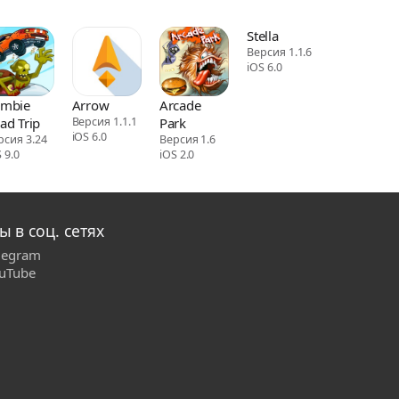
Stella
Версия 1.1.6
iOS 6.0
mbie
Arrow
Arcade
ad Trip
Версия 1.1.1
Park
iOS 6.0
рсия 3.24
Версия 1.6
 9.0
iOS 2.0
ы в соц. сетях
legram
uTube