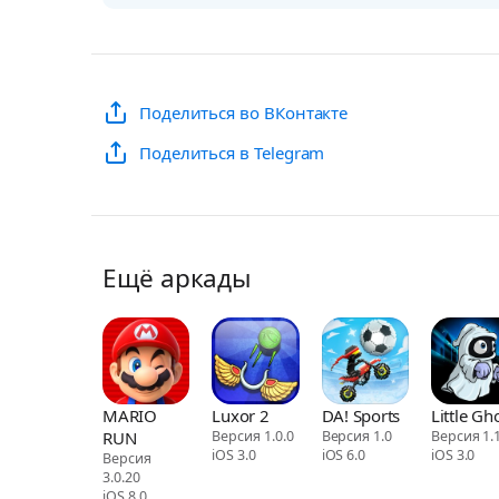
Поделиться во ВКонтакте
Поделиться в Telegram
Ещё аркады
MARIO
Luxor 2
DA! Sports
Little Gh
RUN
Версия 1.0.0
Версия 1.0
Версия 1.
iOS 3.0
iOS 6.0
iOS 3.0
Версия
3.0.20
iOS 8.0