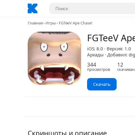
Главная
Игры
FGTeeV Ape Chase!
FGTeeV Ape
iOS: 8.0 · Версия: 1.0
Аркады · Добавил: dig
344
12
просмотров
скачиван
Скачать
Скриншоты и описание