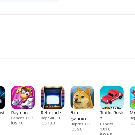
ost
Rayman
Retrocade
Это
Traffic Rush
Mr
1
Версия 1.0.2
Версия 1.3
фиаско
2
Ве
iOS 7.0
iOS 18.0
iOS
Версия 1.0
Версия
iOS 9.0
1.01.0
iOS 6.0