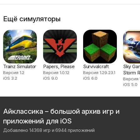
Ещё симуляторы
Trainz Simulator
Papers, Please
Survivalcraft
Sky Gam
Storm R
Версия 1.2
Версия 1.0.12
Версия 1.29.23.1
iOS 3.2
iOS 9.0
iOS 6.0
Версия 1
iOS 5.0
Айклассика – большой архив игр и
приложений для iOS
Добавлено 14368 игр и 6944 приложений