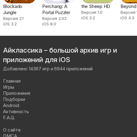
Blockado
Perchang: A
the Sheep HD
Beyond 
Jungle
Portal Puzzler
Версия 1.0
Версия 
iOS 3.2
iOS 4.3
Версия 2.1
Версия 2.02
iOS 3.2
iOS 8.0
Айклассика – большой архив игр и
приложений для iOS
Добавлено 14367 игр и 6944 приложений
Главная
Игры
Приложения
Подборки
Android
Активность
F.A.Q.
О сайте
DMCA