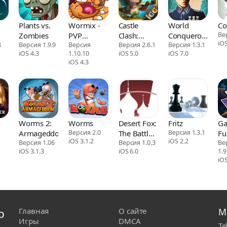
Plants vs.
Wormix -
Castle
World
Co
Zombies
PVP
Clash:
Conqueror
Ве
iOS
8
Версия 1.9.9
Multiplayer
Версия
Guild
Версия 2.6.1
3
Версия 1.3.1
iOS 4.3
1.10.10
iOS 5.0
iOS 7.0
Game
Royale
iOS 4.3
n
Worms 2:
Worms
Desert Fox:
Fritz
Ga
Armageddon
Версия 2.0
The Battle
Версия 1.3.1
Fu
iOS 3.1.2
iOS 2.2
d
Версия 1.06
of El
Версия 1.0.3
Ве
iOS 3.1.3
iOS 6.0
1.9
Alamein
iOS
р
Главная
О сайте
М
Игры
DMCA
Te