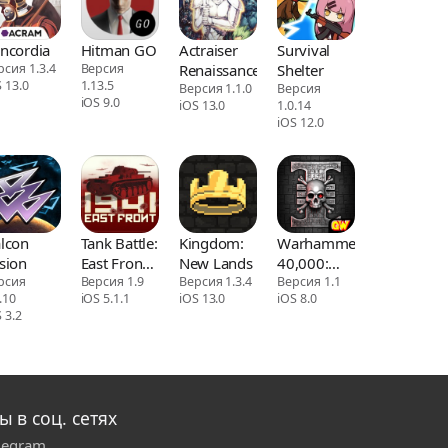
ncordia
Hitman GO
Actraiser
Survival
рсия 1.3.4
Версия
Renaissance
Shelter
 13.0
1.13.5
Версия 1.1.0
Версия
iOS 9.0
iOS 13.0
1.0.14
iOS 12.0
lcon
Tank Battle:
Kingdom:
Warhammer
sion
East Front
New Lands
40,000:
рсия
1941
Версия 1.9
Версия 1.3.4
Deathwatch
Версия 1.1
.10
iOS 5.1.1
iOS 13.0
iOS 8.0
- Tyranid
 3.2
Invasion
ы в соц. сетях
legram