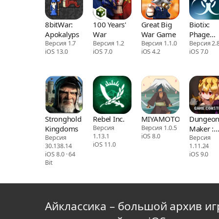
8bitWar:
100 Years'
Great Big
Biotix:
Apokalyps
War
War Game
Phage
Версия 1.7
Версия 1.2
Версия 1.1.0
Genesis
Версия 2.
iOS 13.0
iOS 7.0
iOS 4.2
iOS 7.0
Stronghold
Rebel Inc.
MIYAMOTO
Dungeo
Kingdoms
Версия
Версия 1.0.5
Maker :
1.13.1
iOS 8.0
Версия
Dark Lor
Версия
iOS 11.0
30.138.14
1.11.24
iOS 8.0 · 64
iOS 9.0
Bit
Айклассика – большой архив иг