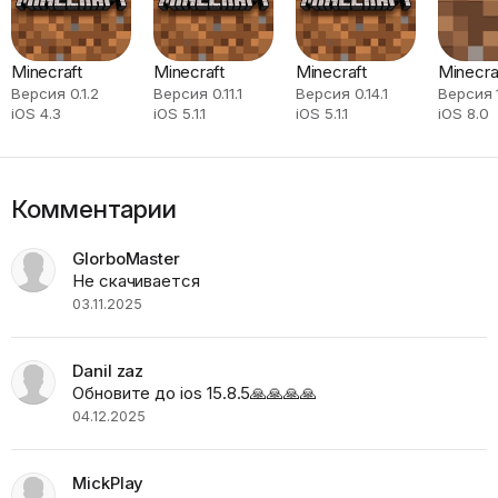
Minecraft
Minecraft
Minecraft
Minecra
Версия 0.1.2
Версия 0.11.1
Версия 0.14.1
Версия 1
iOS 4.3
iOS 5.1.1
iOS 5.1.1
iOS 8.0
Комментарии
GlorboMaster
Не скачивается
03.11.2025
Danil zaz
Обновите до ios 15.8.5🙏🙏🙏🙏
04.12.2025
MickPlay