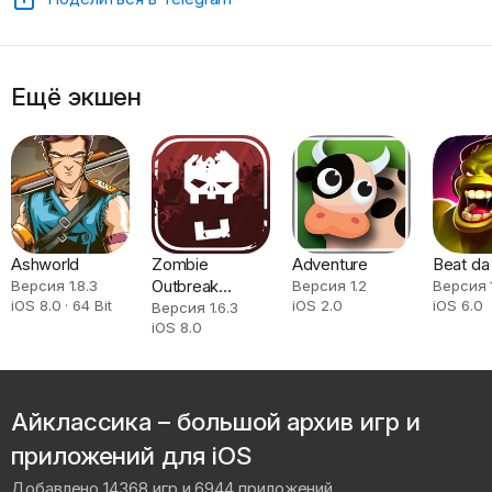
Ещё экшен
Ashworld
Zombie
Adventure
Beat da
Outbreak
Версия 1.8.3
Версия 1.2
Версия 
iOS 8.0 · 64 Bit
iOS 2.0
iOS 6.0
Simulator
Версия 1.6.3
iOS 8.0
Айклассика – большой архив игр и
приложений для iOS
Добавлено 14368 игр и 6944 приложений