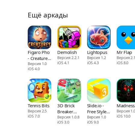
Ещё аркады
Figaro Pho
Demolish
Lightopus
Mr Flap
- Creatures
Версия 2.2.1
Версия 1.2
Версия 2.1
iOS 4.1
iOS 4.3
iOS 8.0
& Critters
Версия 1.0
iOS 4.0
Tennis Bits
3D Brick
Slide.io -
Madness
Версия 2.5
Breaker
Free Style
Версия 1.0
iOS 7.0
iOS 10.0
Revolution
Версия 1.0.8
Games
Версия 1.0
iOS 3.0
iOS 9.0
2