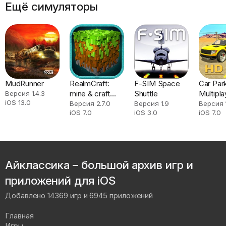
Ещё симуляторы
MudRunner
RealmCraft:
F-SIM Space
Car Par
mine & craft
Shuttle
Multipla
Версия 1.4.3
iOS 13.0
world
Версия 2.7.0
Версия 1.9
Версия 
iOS 7.0
iOS 3.0
iOS 7.0
Айклассика – большой архив игр и
приложений для iOS
Добавлено 14369 игр и 6945 приложений
Главная
Игры