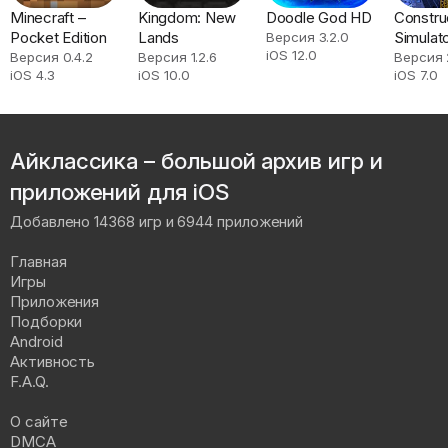
Minecraft –
Kingdom: New
Doodle God HD
Constru
Pocket Edition
Lands
Simulat
Версия 3.2.0
iOS 12.0
Версия 0.4.2
Версия 1.2.6
Версия 2
iOS 4.3
iOS 10.0
iOS 7.0
Айклассика – большой архив игр и
приложений для iOS
Добавлено 14368 игр и 6944 приложений
Главная
Игры
Приложения
Подборки
Android
Активность
F.A.Q.
О сайте
DMCA