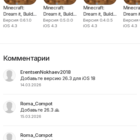
Minecraft:
Minecraft:
Minecraft:
Minecra
Dream it, Build
Dream it, Build
Dream it, Build
Dream it
it!
it!
it!
it!
Версия 0.6.1.0
Версия 0.5.0.0
Версия 0.4.0.5
Версия 
iOS 4.3
iOS 4.3
iOS 4.3
iOS 4.3
Комментарии
ErentsenNokhaev2018
Добавьте версию 26.3 для iOS 18
14.03.2026
Roma_Compot
Добавьте 26.3 🙏
15.03.2026
Roma_Compot