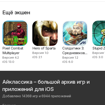
Ещё экшен
Pixel Combat
Hero of Sparta
Солдатики 3:
Stupid 
Multiplayer
Средневековье
Версия 1.0
Версия 
iOS 2.1
iOS 3.0
HD
Версия 4.2
Версия 1.2
iOS 13.0
iOS 6.0
Айклассика – большой архив игр и
приложений для iOS
Добавлено 14368 игр и 6944 приложений