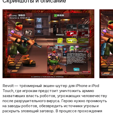
Скриншоты и описание
Revolt — трёхмерный экшен-шутер для iPhone и iPod
Touch, где игрокам предстоит уничтожить армию
захвативших власть роботов, угрожающих человечеству
после разрушительного вируса. Герою нужно проникнуть
на заводы роботов, обезвредить источники угрозы и
раскрыть зловещий заговор. В процессе прохождения