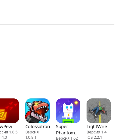
ewPew
Colossatron
Super
TightWire
рсия 1.8.5
Версия
Phantom
Версия 1.4
 4.0
1.0.8.1
iOS 2.2.1
Cat
Версия 1.62