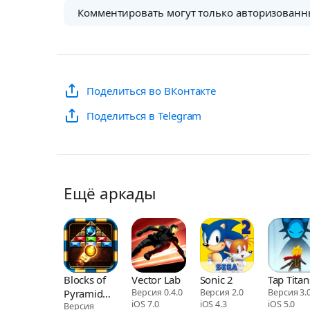
Комментировать могут только авторизованн
Поделиться во ВКонтакте
Поделиться в Telegram
Ещё аркады
Blocks of
Vector Lab
Sonic 2
Tap Titan
Pyramid
Версия 0.4.0
Версия 2.0
Версия 3.0
iOS 7.0
iOS 4.3
iOS 5.0
Breaker
Версия