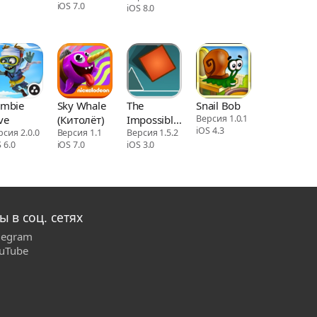
iOS 7.0
iOS 8.0
mbie
Sky Whale
The
Snail Bob
ve
(Китолёт)
Impossible
Версия 1.0.1
iOS 4.3
рсия 2.0.0
Версия 1.1
Game
Версия 1.5.2
 6.0
iOS 7.0
iOS 3.0
ы в соц. сетях
legram
uTube