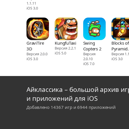
1.1.11
iOS 3.0
GraviTire
KungfuTaxi
Swing
Blocks of
3D
Версия 2.2.1
Copters 2
Pyramid
iOS 5.0
Версия 2.0.0
Версия
Breaker
Версия 1.1
iOS 3.0
2.0.10
iOS 3.0
iOS 7.0
Айклассика – большой архив иг
и приложений для iOS
Добавлено 14367 игр и 6944 приложений