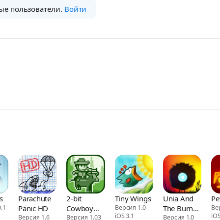
ые пользователи.
Войти
s
Parachute
2-bit
Tiny Wings
Unia And
P
.1
Panic HD
Cowboy
Версия 1.0
The Burned
Ве
iOS 3.1
iOS
Версия 1.6
Rides
Версия 1.03
Village
Версия 1.0