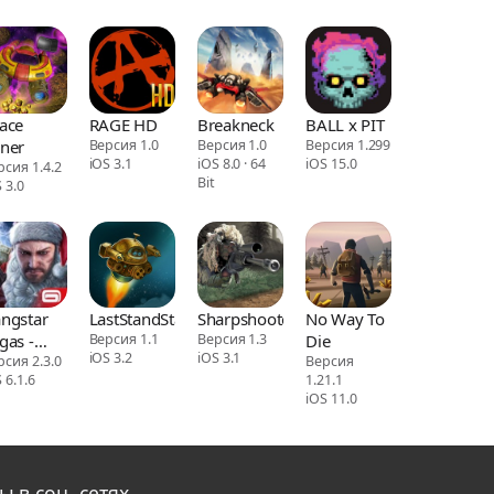
ace
RAGE HD
Breakneck
BALL x PIT
ner
Версия 1.0
Версия 1.0
Версия 1.299
iOS 3.1
iOS 8.0 · 64
iOS 15.0
рсия 1.4.2
Bit
 3.0
ngstar
LastStandStan
Sharpshooter
No Way To
gas -
Версия 1.1
Версия 1.3
Die
iOS 3.2
iOS 3.1
fia
рсия 2.3.0
Версия
 6.1.6
1.21.1
tion
iOS 11.0
ы в соц. сетях