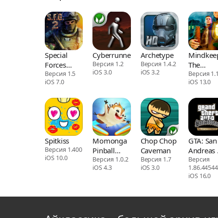
Special
Cyberrunner
Archetype
Mindkee
Forces
Версия 1.2
Версия 1.4.2
The
iOS 3.0
iOS 3.2
Group 2
Версия 1.5
Lurking
Версия 1.1
iOS 7.0
iOS 13.0
Fear
Spitkiss
Momonga
Chop Chop
GTA: San
Версия 1.400
Pinball
Caveman
Andreas 
iOS 10.0
Adventures
Версия 1.0.2
Версия 1.7
Definitiv
Версия
iOS 4.3
iOS 3.0
1.86.4454
iOS 16.0