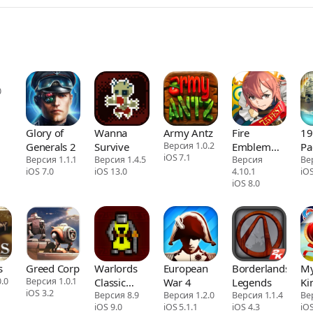
0
Glory of
Wanna
Army Antz
Fire
19
Generals 2
Survive
Версия 1.0.2
Emblem
Pa
iOS 7.1
Версия 1.1.1
Версия 1.4.5
Heroes
Версия
Fr
Ве
iOS 7.0
iOS 13.0
4.10.1
iOS
P
iOS 8.0
s
Greed Corp
Warlords
European
Borderlands
M
.0
Версия 1.0.1
Classic
War 4
Legends
Ki
iOS 3.2
Strategy
Версия 8.9
Версия 1.2.0
Версия 1.1.4
fo
Ве
iOS 9.0
iOS 5.1.1
iOS 4.3
iOS
Pr