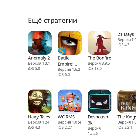
Ещё стратегии
21 Days
Версия 1.
iOS 4.3
Anomaly 2
Battle
The Bonfire
Версия 1.3.1
Empire:
Версия 3.9.5
iOS 5.0
iOS 13.0
Roman
Версия 1.6.2
iOS 6.0
Wars
Hairy Tales
WORMS
Despotism
The King
Версия 1.24
Версия 1.0 ;-)
3k
Версия 1.0
iOS 4.3
iOS 2.2.1
iOS 2.2.1
Версия
1.2.26