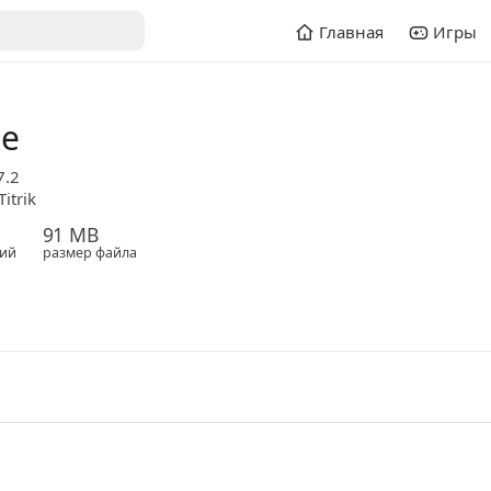
Главная
Игры
le
7.2
itrik
91 MB
ий
размер файла