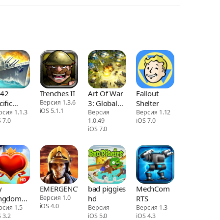
42
Trenches II
Art Of War
Fallout
cific
Версия 1.3.6
3: Global
Shelter
iOS 5.1.1
ont
рсия 1.1.3
Conflict -
Версия
Версия 1.12
 7.0
1.0.49
iOS 7.0
remium
modern
iOS 7.0
warfare
RTS
y
EMERGENCY
bad piggies
MechCom
ngdom
Версия 1.0
hd
RTS
iOS 4.0
r the
рсия 1.5
Версия
Версия 1.3
 3.2
iOS 5.0
iOS 4.3
incess