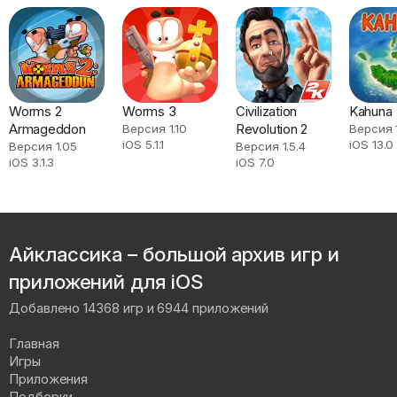
Worms 2
Worms 3
Civilization
Kahuna
Armageddon
Revolution 2
Версия 1.10
Версия 
iOS 5.1.1
iOS 13.0
Версия 1.05
Версия 1.5.4
iOS 3.1.3
iOS 7.0
Айклассика – большой архив игр и
приложений для iOS
Добавлено 14368 игр и 6944 приложений
Главная
Игры
Приложения
Подборки