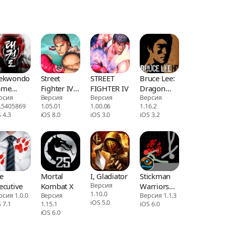
ekwondo
Street
STREET
Bruce Lee:
ame
Fighter IV
FIGHTER IV
Dragon
obal
рсия
CE
Версия
Версия
Warrior HD
Версия
1.5405869
1.05.01
1.00.06
1.16.2
urnament
 4.3
iOS 8.0
iOS 3.0
iOS 3.2
e
Mortal
I, Gladiator
Stickman
ecutive
Kombat X
Версия
Warriors
1.10.0
рсия 1.0.0
Версия
Heroes
Версия 1.1.3
iOS 5.0
 7.1
1.15.1
iOS 6.0
iOS 6.0