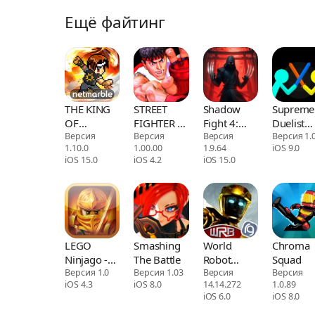
Ещё файтинг
THE KING
STREET
Shadow
Supreme
OF
FIGHTER IV
Fight 4:
Duelist
FIGHTERS
Версия
Volt
Версия
Arena
Версия
Stickman
Версия 1.0
1.10.0
1.00.00
1.9.64
iOS 9.0
AFK
iOS 15.0
iOS 4.2
iOS 15.0
LEGO
Smashing
World
Chroma
Ninjago -
The Battle
Robot
Squad
The Final
Версия 1.0
Версия 1.03
Boxing
Версия
Версия
iOS 4.3
iOS 8.0
14.14.272
1.0.89
Battle
iOS 6.0
iOS 8.0