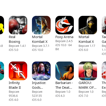
Real
Mortal
Foxy Arena
Mortal
Ta
Boxing
Kombat X
Версия 2.4.5
Kombat X
G
iOS 10.0 · 64
.8
Версия 1.4.1
Версия 3.7.1
Версия 1.17
Gl
Ве
Bit
iOS 5.0
iOS 10.0
iOS 6.0
1.
To
iOS
Infinity
Injustice:
Barbarian -
GAROU:
Th
Blade II
Gods
The Death
MARK OF
Ex
Версия
Among Us
Версия
Sword
Версия 1.0
THE
Версия 1.0
Ве
9536.6
523135
iOS 4.3
iOS 7.0
iOS
WOLVES
iOS 4.0
iOS 6.0