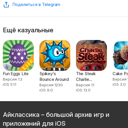
Поделиться в Telegram
Ещё казуальные
Fun Eggs Lite
Spikey's
The Steak
Cake P
Bounce Around
Charlie
Версия 1.3
Версия 
iOS 5.1.1
iOS 3.0
Animations
Версия 1230
Версия 1.1
iOS 9.0
iOS 13.0
Айклассика – большой архив игр и
приложений для iOS