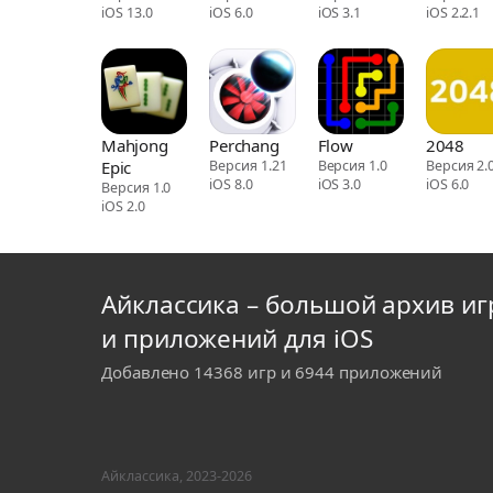
iOS 13.0
iOS 6.0
iOS 3.1
iOS 2.2.1
Mahjong
Perchang
Flow
2048
Epic
Версия 1.21
Версия 1.0
Версия 2.0
iOS 8.0
iOS 3.0
iOS 6.0
Версия 1.0
iOS 2.0
Айклассика – большой архив иг
и приложений для iOS
Добавлено 14368 игр и 6944 приложений
Айклассика, 2023-2026