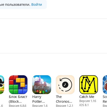
ые пользователи.
Войти
Блок Бласт
Harry
The
Catch Me
Sc
(Block
Potter
Chronos
Версия 1.16
Re
iOS 8.1
.6
Blast)
Версия 6.8.6
Spells
Версия 1.6
Principle
Версия 1.2.1
Ве