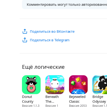
Комментировать могут только авторизованн
Поделиться во ВКонтакте
Поделиться в Telegram
Ещё логические
Donut
Beneath
Bejeweled
Bridge
County
The
Classic
Odyssey
Версия 1.1.3
Lighthouse
Версия 1
Версия 2053
Версия 1.1