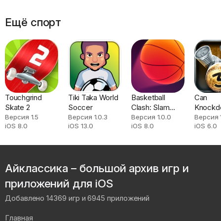
Ещё спорт
Touchgrind
Tiki Taka World
Basketball
Can
Skate 2
Soccer
Clash: Slam
Knockd
Dunk
Версия 1.5
Версия 1.0.3
Версия 1.0.0
Версия 
iOS 8.0
iOS 13.0
iOS 8.0
iOS 6.0
Айклассика – большой архив игр и
приложений для iOS
Добавлено 14369 игр и 6945 приложений
Главная