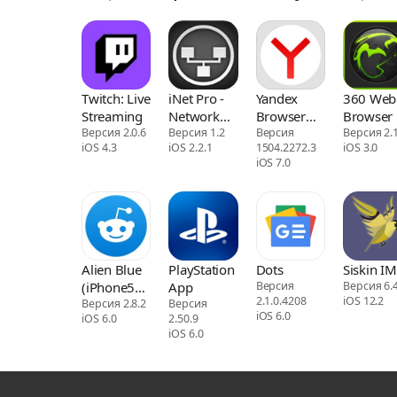
Twitch: Live
iNet Pro -
Yandex
360 Web
Streaming
Network
Browser
Browser 
Версия 2.0.6
Scanner
Версия 1.2
for iPad
Версия
Downloa
Версия 2.
iOS 4.3
iOS 2.2.1
1504.2272.3
iOS 3.0
Manager
iOS 7.0
and Fire
Sync
Alien Blue
PlayStation
Dots
Siskin IM
(iPhone5
App
Версия
Версия 6.
2.1.0.4208
iOS 12.2
support)
Версия 2.8.2
Версия
iOS 6.0
iOS 6.0
2.50.9
iOS 6.0