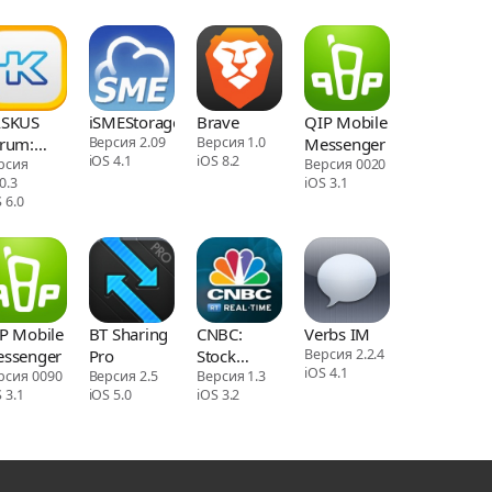
ASKUS
iSMEStorage
Brave
QIP Mobile
rum:
Версия 2.09
Версия 1.0
Messenger
iOS 4.1
iOS 8.2
bi &
рсия
Версия 0020
0.3
iOS 3.1
munitas
 6.0
P Mobile
BT Sharing
CNBC:
Verbs IM
ssenger
Pro
Stock
Версия 2.2.4
iOS 4.1
рсия 0090
Версия 2.5
Market &
Версия 1.3
 3.1
iOS 5.0
iOS 3.2
Business