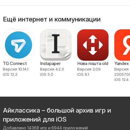
Ещё интернет и коммуникации
TG Connect
Instapaper
Нова пошта old
Yandex
Версия 10.14.1
Версия 4.2.3
Версия 2.09
Версия
iOS 12.2
iOS 5.0
iOS 6.1
230570
iOS 12.4
Айклассика – большой архив игр и
приложений для iOS
Добавлено 14368 игр и 6944 приложений