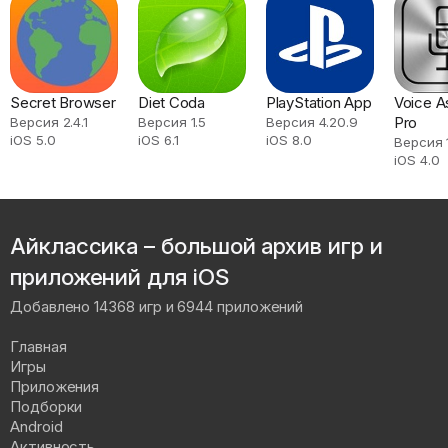
Secret Browser
Diet Coda
PlayStation App
Voice A
Pro
Версия 2.4.1
Версия 1.5
Версия 4.20.9
iOS 5.0
iOS 6.1
iOS 8.0
Версия 
iOS 4.0
Айклассика – большой архив игр и
приложений для iOS
Добавлено 14368 игр и 6944 приложений
Главная
Игры
Приложения
Подборки
Android
Активность