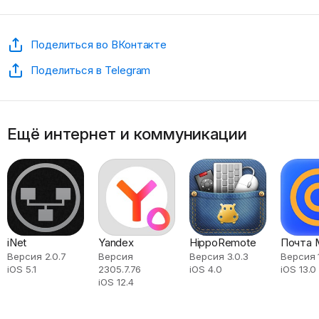
Поделиться во ВКонтакте
Поделиться в Telegram
Ещё интернет и коммуникации
iNet
Yandex
HippoRemote
Почта M
Версия 2.0.7
Версия
Версия 3.0.3
Версия 
iOS 5.1
2305.7.76
iOS 4.0
iOS 13.0
iOS 12.4