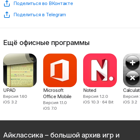
Поделиться во ВКонтакте
Поделиться в Telegram
Ещё офисные программы
UPAD
Microsoft
Noted
Calcula
Office Mobile
Версия 1.60
Версия 1.2.0
Версия 
iOS 3.2
iOS 10.3 · 64 Bit
iOS 3.2
Версия 1.1.0
iOS 7.0
Айклассика – большой архив игр и