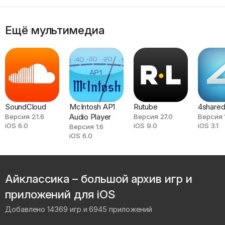
Ещё мультимедиа
SoundCloud
McIntosh AP1
Rutube
4shared
Audio Player
Версия 2.1.6
Версия 27.0
Версия 1
iOS 6.0
iOS 9.0
iOS 3.1
Версия 1.6
iOS 6.0
Айклассика – большой архив игр и
приложений для iOS
Добавлено 14369 игр и 6945 приложений