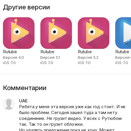
Другие версии
Rutube
Rutube
Rutube
Rutube
Версия 4.0
Версия 5.1
Версия 5.2
Версия 6
iOS 7.0
iOS 7.0
iOS 7.0
iOS 7.0
Комментарии
UAE
Ребята у меня эта версия уже как год стоит. И не
было проблем. Сегодня зашел туда а там нету
соединение. Не грузит видео. У всех с Рутюбом
так. Так то он грузит обложки.
Но удалять приложение пока не хочу. Может