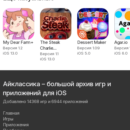
My Dear Farm+
The Steak
Dessert Maker
Agar.io
Charlie
Версия 1.2
Версия 1.09
Версия 
iOS 13.0
iOS 5.0
iOS 6.0
Animations
Версия 1.1
iOS 13.0
Айклассика – большой архив игр и
приложений для iOS
Добавлено 14368 игр и 6944 приложений
Главная
Игры
Приложения