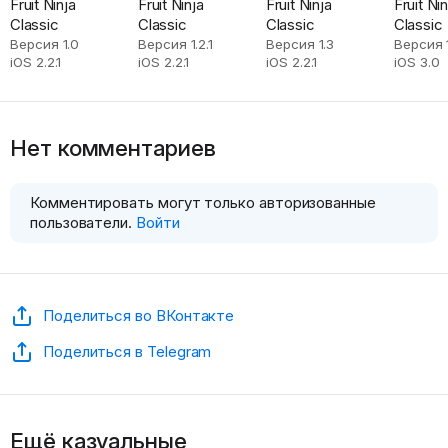
Fruit Ninja
Fruit Ninja
Fruit Ninja
Fruit Nin
Classic
Classic
Classic
Classic
Версия 1.0
Версия 1.2.1
Версия 1.3
Версия 1
iOS 2.2.1
iOS 2.2.1
iOS 2.2.1
iOS 3.0
Нет комментариев
Комментировать могут только авторизованные
пользователи.
Войти
Поделиться во ВКонтакте
Поделиться в Telegram
Ещё казуальные