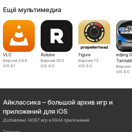
Ещё мультимедиа
VLC
Rutube
Figure
edjing 
Turntab
Версия 2.6.6
Версия 33.0
Версия 1.2
iOS 6.1
iOS 9.0
iOS 5.0
Версия 
iOS 6.0
Айклассика – большой архив игр и
приложений для iOS
Добавлено 14367 игр и 6944 приложений
Главная