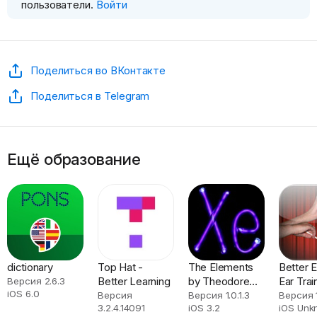
пользователи.
Войти
Поделиться во ВКонтакте
Поделиться в Telegram
Ещё образование
dictionary
Top Hat -
The Elements
Better E
Better Learning
by Theodore
Ear Trai
Версия 2.6.3
iOS 6.0
Gray
Версия
Версия 1.0.1.3
Версия 1
3.2.4.14091
iOS 3.2
iOS Unk