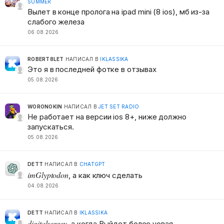
SUMMER
Вылет в конце пролога на ipad mini (8 ios), мб из-за
слабого железа
06.08.2026
ROBERT8LET
НАПИСАЛ В
IKLASSIKA
Это я в последней фотке в отзывах
05.08.2026
WORONOKIN
НАПИСАЛ В
JET SET RADIO
Не работает на версии ios 8+, ниже должно
запускаться.
05.08.2026
DETT
НАПИСАЛ В
CHATGPT
imGlyptodon
, а как ключ сделать
04.08.2026
DETT
НАПИСАЛ В
IKLASSIKA
digitalsergey
, а когда Выйдет более новая