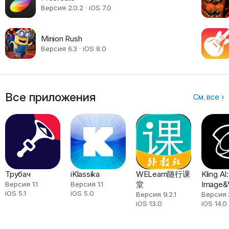
Версия 2.0.2 · iOS 7.0
Minion Rush
Версия 6.3 · iOS 8.0
Все приложения
См. все ›
Трубач
iKlassika
WELearn随行课
Kling AI:
堂
Image&
Версия 1.1
Версия 1.1
iOS 5.1
iOS 5.0
Maker
Версия 9.2.1
Версия 3
iOS 13.0
iOS 14.0