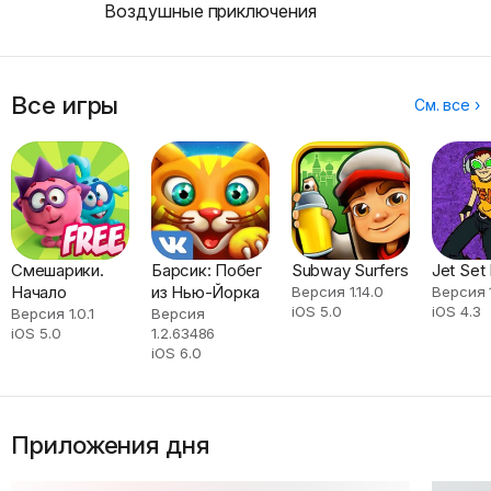
Воздушные приключения
Все игры
См. все ›
Смешарики.
Барсик: Побег
Subway Surfers
Jet Set
Начало
из Нью-Йорка
Версия 1.14.0
Версия 1
iOS 5.0
iOS 4.3
Версия 1.0.1
Версия
iOS 5.0
1.2.63486
iOS 6.0
Приложения дня