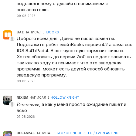
подошел к нему с душойи с пониманием к
пользователю.
09.08.2026
UAE
НАПИСАЛ В
IBOOKS
Доброго всем дня. Давно не писал коменты.
Подскажите ребят мой iBooks версия 4.2 а сама ось
IOS 8.4.1 iPad 4. B вот чувствую тормозит сильно.
Хотел обновить до версии 7ю0 но не дает записать
так как по ходу он понимает что это заводская
программа. может есть другой способ обновить
заводскую программу.
09.08.2026
NIX.EM
НАПИСАЛ В
HOLLOW KNIGHT
Pererereree
, а как у меня просто ожидание пишет и
всьо
07.08.2026
DESAS245
НАПИСАЛ В
БЕСКОНЕЧНОЕ ЛЕТО / EVERLASTING