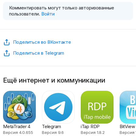
Комментировать могут только авторизованные
пользователи.
Войти
Поделиться во ВКонтакте
Поделиться в Telegram
Ещё интернет и коммуникации
MetaTrader 4
Telegram
iTap RDP
BitView
Версия 4.0.655
Версия 9.6
Версия 1.8.2
Версия 1