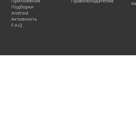
Приложения
Правообладателям
Yo
Подборки
Android
Активность
F.A.Q.