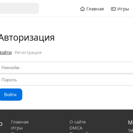
Главная
Игры
Авторизация
Войти
Регистрация
Войти
р
Главная
О сайте
М
Игры
DMCA
Te