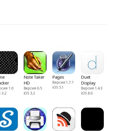
me
Note Taker
Pages
Duet
acker
HD
Версия 1.7.1
Display
iOS 5.1
рсия 1.0
Версия 6.5
Версия 1.4.3
 3.2
iOS 3.2
iOS 8.0