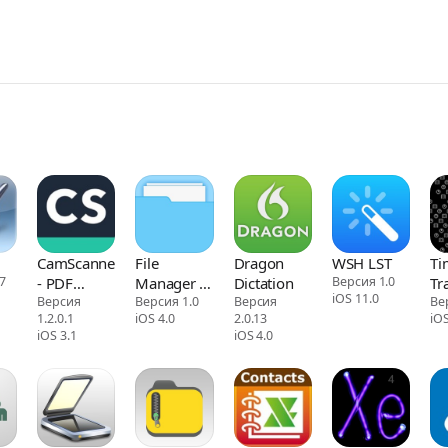
CamScanner
File
Dragon
WSH LST
Ti
7
- PDF
Manager &
Dictation
Версия 1.0
Tr
iOS 11.0
Scanner
Версия
Browser
Версия 1.0
Версия
Ве
1.2.0.1
iOS 4.0
2.0.13
iOS
App
iOS 3.1
iOS 4.0