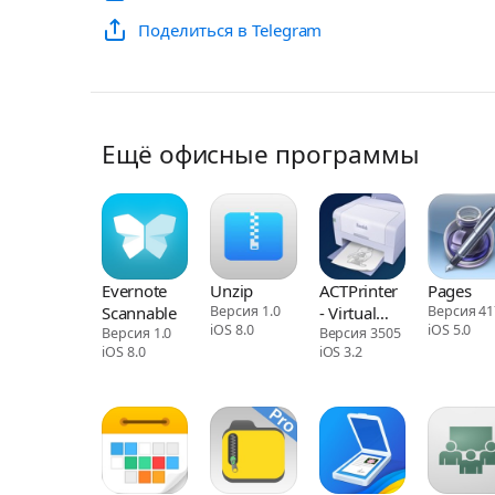
Поделиться в Telegram
Ещё офисные программы
Evernote
Unzip
ACTPrinter
Pages
Scannable
Версия 1.0
- Virtual
Версия 41
iOS 8.0
iOS 5.0
Версия 1.0
Printer
Версия 3505
iOS 8.0
iOS 3.2