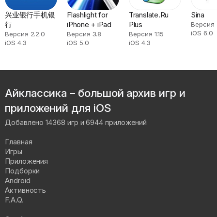
兴业银行手机银
Flashlight for
Translate.Ru
Sina
行
iPhone + iPad
Plus
Версия
iOS 6.0
Версия 2.2.0
Версия 3.8
Версия 1.15
iOS 4.3
iOS 5.0
iOS 4.3
Айклассика – большой архив игр и
приложений для iOS
Добавлено 14368 игр и 6944 приложений
Главная
Игры
Приложения
Подборки
Android
Активность
F.A.Q.