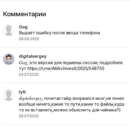
Комментарии
Gog
Выдаёт ошибку после ввода телефона
28.06.2025
digitalsergey
Gog
, это версия для подмены сессии, подробнее
тут https://t.me/AllArchives6/2625/548755
04.07.2025
tytt
digitalsergey
, почитал гайд-взорвался мозг,не понял
вообще ничего,какие то пути,какие то файлы,куда
то их вставлять,можно обьяснить для чайника?)
26.07.2025