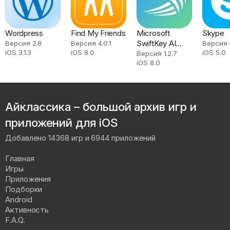
Wordpress
Find My Friends
Microsoft
Skype
SwiftKey AI
Версия 2.8
Версия 4.0.1
Версия 
iOS 3.1.3
iOS 8.0
iOS 5.0
Keyboard
Версия 1.2.7
iOS 8.0
Айклассика – большой архив игр и
приложений для iOS
Добавлено 14368 игр и 6944 приложений
Главная
Игры
Приложения
Подборки
Android
Активность
F.A.Q.