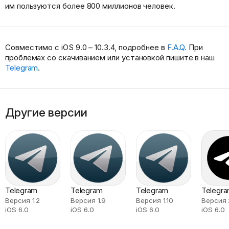
им пользуются более 800 миллионов человек.
Совместимо с iOS 9.0 – 10.3.4, подробнее в
F.A.Q.
При
проблемах со скачиванием или установкой пишите в наш
Telegram
.
Другие версии
Telegram
Telegram
Telegram
Telegr
Версия 1.2
Версия 1.9
Версия 1.10
Версия 3
iOS 6.0
iOS 6.0
iOS 6.0
iOS 6.0