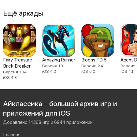
Ещё аркады
Fairy Treasure -
Amazing Runner
Bloons TD 5
Agent 
Brick Breaker
Версия 1.3
Версия 2.41
Версия 
iOS 4.0
iOS 6.0
iOS 4.1
Версия 1.04
iOS 4.3
Айклассика – большой архив игр и
приложений для iOS
Добавлено 14368 игр и 6944 приложений
Главная