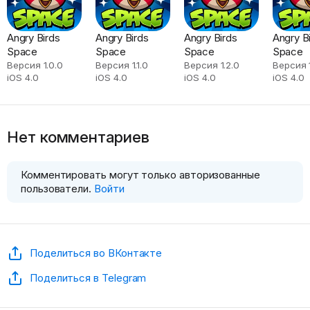
Angry Birds
Angry Birds
Angry Birds
Angry B
Space
Space
Space
Space
Версия 1.0.0
Версия 1.1.0
Версия 1.2.0
Версия 1
iOS 4.0
iOS 4.0
iOS 4.0
iOS 4.0
Нет комментариев
Комментировать могут только авторизованные
пользователи.
Войти
Поделиться во ВКонтакте
Поделиться в Telegram