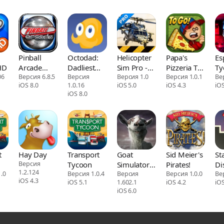
Pinball
Octodad:
Helicopter
Papa's
Es
HD
Arcade
Dadliest
Sim Pro -
Pizzeria To
Ty
06
Plus
Версия 6.8.5
Catch
Версия
Hellfire
Версия 1.0
Go!
Версия 1.0.1
Ве
iOS 8.0
1.0.16
iOS 5.0
iOS 4.3
iOS
Squadron
iOS 8.0
t
Hay Day
Transport
Goat
Sid Meier's
St
Версия
Tycoon
Simulator
Pirates!
Di
1.2.124
.0
Версия 1.0.4
GoatZ
Версия
Версия 1.0.0
Ве
iOS 4.3
iOS 5.1
1.602.1
iOS 4.2
iOS
iOS 6.0