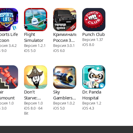
ports Life
Flight
Криминальная
Punch Club
coon
Simulator
Россия 3D.
Версия 1.37
iOS 8.0
рсия 3.4.2
Версия 1.2.1
Борис
Версия 3.0.1
 9.0
iOS 5.0
iOS 6.0
air
Don’t
Sky
Dr. Panda
smount
Starve:
Gamblers:
Hospital
рсия 1.0
Shipwrecked
Версия 1.0
Storm
Версия 1.0.2
Версия 1.2
 3.0
iOS 8.0 · 64
iOS 5.0
iOS 4.3
Raiders
Bit