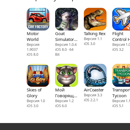
Motor
Goat
Talking Rex
Flight
World
Simulator
Версия 1.1
Control 
iOS 3.0
Версия
PAYDAY
Версия 1.0.4
Версия 1.
1.9037
iOS 8.0 · 64
iOS 3.2
iOS 8.0
Bit
Skies of
Мой
AirCoaster
Transpor
Glory
Говорящий
Версия 3.3
Tycoon
iOS 2.2.1
Версия 1.0
Том
Версия 1.2
Версия 1.1
iOS 3.0
iOS 6.0
iOS 5.1