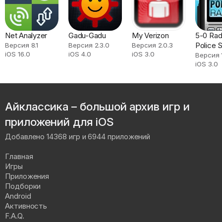
Net Analyzer
Gadu-Gadu
My Verizon
5-0 Rad
Police 
Версия 8.1
Версия 2.3.0
Версия 2.0.3
iOS 16.0
iOS 4.0
iOS 3.0
Версия 
iOS 3.0
Айклассика – большой архив игр и
приложений для iOS
Добавлено 14368 игр и 6944 приложений
Главная
Игры
Приложения
Подборки
Android
Активность
F.A.Q.