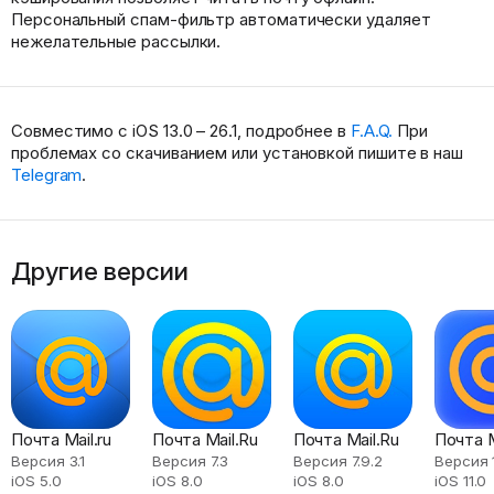
Персональный спам-фильтр автоматически удаляет
нежелательные рассылки.
Совместимо с iOS 13.0 – 26.1, подробнее в
F.A.Q.
При
проблемах со скачиванием или установкой пишите в наш
Telegram
.
Другие версии
Почта Mail.ru
Почта Mail.Ru
Почта Mail.Ru
Почта M
Версия 3.1
Версия 7.3
Версия 7.9.2
Версия 
iOS 5.0
iOS 8.0
iOS 8.0
iOS 11.0