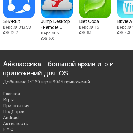
SHAREit
Jump Desktop
Diet Coda
BitView
(Remote
Версия 3.13.58
Версия 1.5
Версия 1
iOS 12.2
iOS 6.1
iOS 4.3
Desktop) - RDP
Версия 5
iOS 5.0
/ VNC
Айклассика – большой архив игр и
приложений для iOS
Добавлено 14369 игр и 6945 приложений
Главная
Игры
Приложения
Подборки
Android
Активность
F.A.Q.