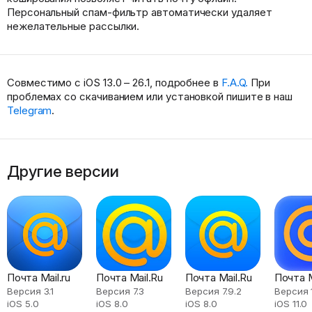
Персональный спам-фильтр автоматически удаляет
нежелательные рассылки.
Совместимо с iOS 13.0 – 26.1, подробнее в
F.A.Q.
При
проблемах со скачиванием или установкой пишите в наш
Telegram
.
Другие версии
Почта Mail.ru
Почта Mail.Ru
Почта Mail.Ru
Почта M
Версия 3.1
Версия 7.3
Версия 7.9.2
Версия 
iOS 5.0
iOS 8.0
iOS 8.0
iOS 11.0