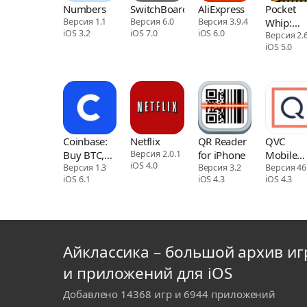
Numbers
SwitchBoard
AliExpress
Pocket
Версия 1.1
Версия 6.0
Версия 3.9.4
Whip:
iOS 3.2
iOS 7.0
iOS 6.0
Original
Версия 2.6
iOS 5.0
Whip Ap
Coinbase:
Netflix
QR Reader
QVC
Buy BTC,
Версия 2.0.1
for iPhone
Mobile
iOS 4.0
ETH, SOL
Версия 1.3
Версия 3.2
Shoppin
Версия 46
iOS 6.1
iOS 4.3
iOS 4.3
(US)
Айклассика – большой архив иг
и приложений для iOS
Добавлено 14368 игр и 6944 приложений