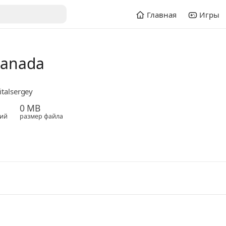
Главная
Игры
Canada
italsergey
0 MB
ий
размер файла