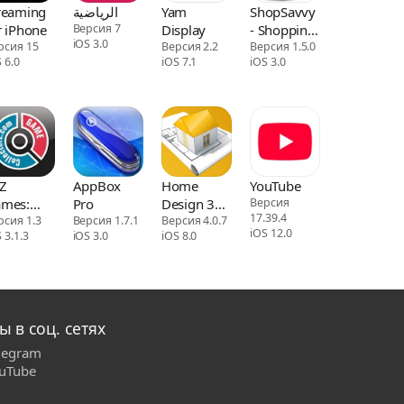
reaming
الرياضية
Yam
ShopSavvy
r iPhone
Версия 7
Display
- Shopping
iOS 3.0
рсия 15
Версия 2.2
Assistant
Версия 1.5.0
 6.0
iOS 7.1
iOS 3.0
Z
AppBox
Home
YouTube
mes:
Pro
Design 3D
Версия
17.39.4
llection
рсия 1.3
Версия 1.7.1
GOLD
Версия 4.0.7
iOS 12.0
 3.1.3
iOS 3.0
iOS 8.0
tabase
ы в соц. сетях
legram
uTube