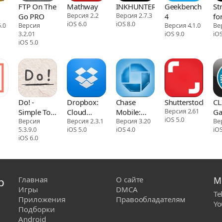
FTP On The
Mathway
INKHUNTER
Geekbench
St
Go PRO
Версия 2.2
Версия 2.7.3
4
fo
iOS 6.0
iOS 8.0
.0
Версия
Версия 4.1.0
Ве
3.2.01
iOS 9.0
iOS
p
iOS 5.0
Do! -
Dropbox:
Chase
Shutterstock
CL
Simple To
Cloud
Mobile:
Версия 2.61
Ga
iOS 5.0
g
Do List
Версия
Storage
Версия 2.3.1
Bank &
Версия 3.20
co
Ве
5.3.9.0
iOS 5.0
iOS 4.0
iOS
Backup
Invest
da
iOS 6.0
р
Главная
О сайте
М
Игры
DMCA
Te
Приложения
Правообладателям
Yo
Подборки
Android