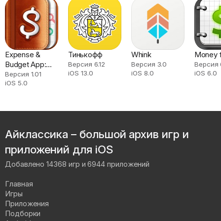
Expense &
Тинькофф
Whink
Money f
Budget App:
Версия 6.12
Версия 3.0
Версия 
iOS 13.0
iOS 8.0
iOS 6.0
Spendee
Версия 1.01
iOS 5.0
Айклассика – большой архив игр и
приложений для iOS
Добавлено 14368 игр и 6944 приложений
Главная
Игры
Приложения
Подборки