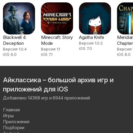
Blackwell 4:
Minecraft: Story
Agatha Knife
Meridian
Deception
Mode
Chapter
Версия 1.0.2
iOS 7.0
Версия 1.0.4
Версия 1.1
Версия 1
iOS 6.0
iOS 7.1
iOS 8.0
Айклассика – большой архив игр и
приложений для iOS
Добавлено 14368 игр и 6944 приложений
Главная
Игры
Приложения
Подборки