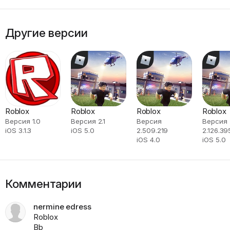
Другие версии
Roblox
Roblox
Roblox
Roblox
Версия 1.0
Версия 2.1
Версия
Версия
iOS 3.1.3
iOS 5.0
2.509.219
2.126.39
iOS 4.0
iOS 5.0
Комментарии
nermine edress
Roblox
Bb