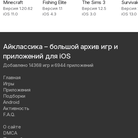
Minecraft
Fishing Elite
The Sims 3
Survival
Версия 1.20.62
Версия 1.1
Версия 1.2.5
Версия 
iOS 11.0
iOS 4.3
iOS 3.0
iOS 13.0
Айклассика – большой архив игр и
приложений для iOS
Добавлено 14368 игр и 6944 приложений
Главная
Игры
Приложения
Подборки
Android
Активность
F.A.Q.
О сайте
DMCA