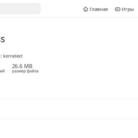
Главная
Игры
s
 kernelext
26.6 MB
ий
размер файла