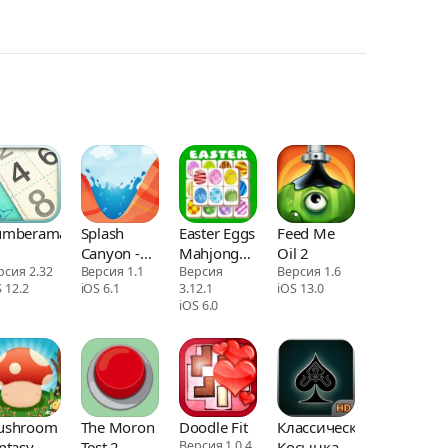
umberama
Splash
Easter Eggs
Feed Me
Canyon -
Mahjong
Oil 2
рсия 2.32
Water
Версия 1.1
Towers
Версия
Версия 1.6
 12.2
iOS 6.1
3.12.1
iOS 13.0
Puzzles
iOS 6.0
ushroom
The Moron
Doodle Fit
Классическая
ntasy
Test 2
Версия 1.0.4
Косынка