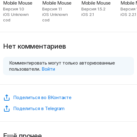
Mobile Mouse
Mobile Mouse
Mobile Mouse
Mobile
Версия 1.0
Версия 1.1
Версия 1.5.2
Версия 1
iOS Unknown
iOS Unknown
iOS 2.1
iOS 2.2.1
cod
cod
Нет комментариев
Комментировать могут только авторизованные
пользователи.
Войти
Поделиться во ВКонтакте
Поделиться в Telegram
Ещё прочее