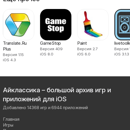
Translate.Ru
GameStop
Paint
livetoolk
Plus
Версия 409
Версия 2.7
Версия 1
iOS 8.0
iOS 6.0
iOS 3.1.3
Версия 1.15
iOS 4.3
Айклассика – большой архив игр и
приложений для iOS
Добавлено 14368 игр и 6944 приложений
Главная
Игры