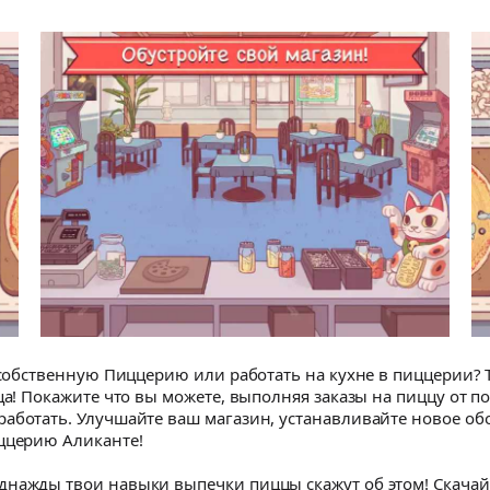
ю собственную Пиццерию или работать на кухне в пиццерии?
ца! Покажите что вы можете, выполняя заказы на пиццу от п
работать. Улучшайте ваш магазин, устанавливайте новое о
иццерию Аликанте!
днажды твои навыки выпечки пиццы скажут об этом! Скачай 