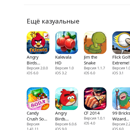
Ещё казуальные
Angry
Kalevala
Jim the
Flick Gol
Birds
HD
Snake
Extreme!
Friends
Версия 2.0.0
Версия 1.0
Версия 1.1.7
Версия 1.0
iOS 6.0
iOS 3.2
iOS 6.0
iOS 3.1
Candy
Angry
CF 2014
99 Brick
Crush Soda
Birds
Версия 1.0.1
Wizard
iOS 4.0
Saga
Версия
Friends
Версия 6.0.6
Academ
Версия 2.
1.41.11
iOS 9.0
iOS 6.0