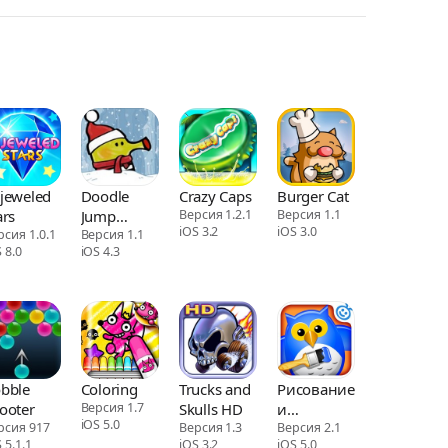
jeweled
Doodle
Crazy Caps
Burger Cat
ars
Jump
Версия 1.2.1
Версия 1.1
iOS 3.2
iOS 3.0
рсия 1.0.1
Christmas
Версия 1.1
 8.0
iOS 4.3
Special
bble
Coloring
Trucks and
Рисование
ooter
Версия 1.7
Skulls HD
и
iOS 5.0
рсия 917
Версия 1.3
раскраска
Версия 2.1
 5.1.1
iOS 3.2
iOS 5.0