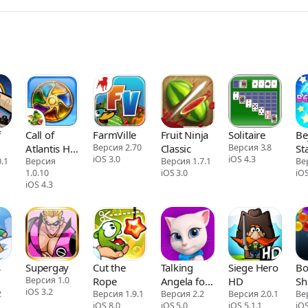
f
Call of
FarmVille
Fruit Ninja
Solitaire
Be
Atlantis HD
Версия 2.70
Classic
Версия 3.8
St
iOS 3.0
iOS 4.3
.1
(Premium)
Версия
Версия 1.7.1
Ве
1.0.10
iOS 3.0
iOS
iOS 4.3
s
Supergay
Cut the
Talking
Siege Hero
Bo
Версия 1.0
Rope
Angela for
HD
Sh
iOS 3.2
y
2
Версия 1.9.1
iPad
Версия 2.2
Версия 2.0.1
Ве
iOS 8.0
iOS 5.0
iOS 5.1.1
iOS